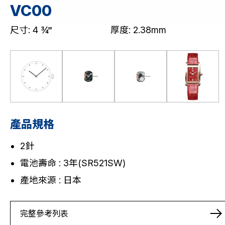
VC00
小型(VC)
尺寸: 4 ¾‴
厚度: 2.38mm
超薄(VJ)
標準(PC)
下載 / 支援
產品代碼搜索
產品規格
機芯目錄
2針
電池壽命 : 3年(SR521SW)
產地來源 : 日本
完整參考列表