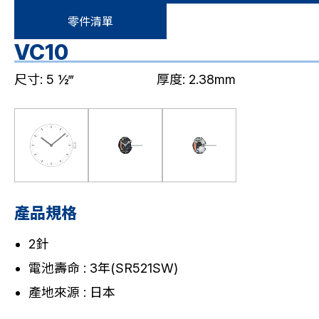
零件清單
VC10
尺寸: 5 ½‴
厚度: 2.38mm
產品規格
2針
電池壽命 : 3年(SR521SW)
產地來源 : 日本