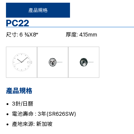
產品規格
PC22
尺寸: 6 ¾X8‴
厚度: 4.15mm
產品規格
3針/日曆
電池壽命 : 3年(SR626SW)
產地來源: 新加坡