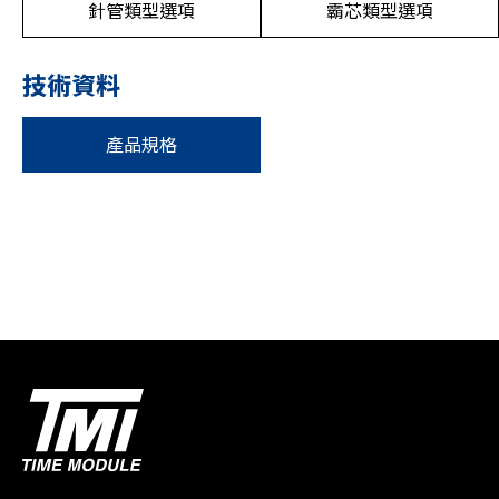
針管類型選項
霸芯類型選項
技術資料
產品規格