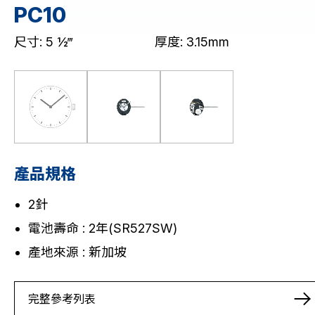
PC10
小型(VC)
尺寸: 5 ½‴
厚度: 3.15mm
超薄(VJ)
標準(PC)
下載 / 支援
產品代碼搜索
產品規格
機芯目錄
2針
電池壽命 : 2年(SR527SW)
產地來源 : 新加坡
完整參考列表