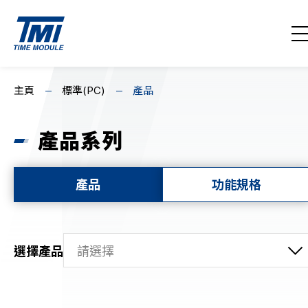
聯絡我們
EN
繁
简
主頁
標準(PC)
產品
主頁
產品系列
關於我們
消息回顧
產品
功能規格
產品系列
選擇產品
機械機芯
計時機芯
多眼機芯
超薄/標準機芯