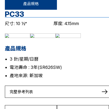
產品規格
PC33
尺寸: 10 ½‴
厚度: 4.15mm
產品規格
3 針/星期/日曆
電池壽命 : 3年(SR626SW)
產地來源: 新加坡
完整參考列表