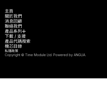
主頁
關於我們
消息回顧
聯絡我們
產品系列
下載 / 支援
產品代碼搜索
機芯目錄
私隱政策
Copyright © Time Module Ltd. Powered by
ANGLIA
.