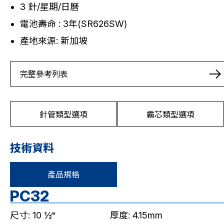
3 針/星期/日曆
電池壽命 : 3年(SR626SW)
產地來源: 新加坡
完整參考列表
針管類型選項
霸芯類型選項
技術資料
產品規格
PC32
尺寸: 10 ½‴
厚度: 4.15mm