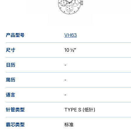
机芯目录
产品型号
VH63
尺寸
10 ½‴
日历
-
周历
-
语言
-
针管类型
TYPE S (低针)
霸芯类型
标准