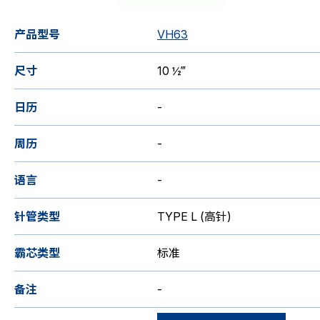
产品型号
VH63
尺寸
10 ½‴
日历
-
周历
-
语言
-
针管类型
TYPE L (高针)
霸芯类型
标准
备注
-