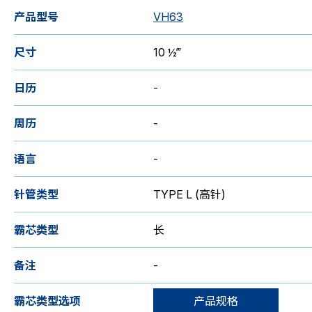
产品型号
VH63
尺寸
10 ½‴
日历
-
周历
-
语言
-
针管类型
TYPE L (高针)
霸芯类型
长
备注
-
霸芯类型选项
产品规格