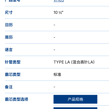
产品型号
VH63
尺寸
10 ½‴
日历
-
周历
-
语言
-
针管类型
TYPE LA (混合高针LA)
霸芯类型
标准
备注
-
霸芯类型选项
产品规格