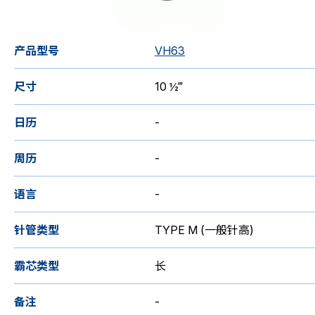
产品型号
VH63
尺寸
10 ½‴
日历
-
周历
-
语言
-
针管类型
TYPE M (一般针高)
霸芯类型
长
备注
-